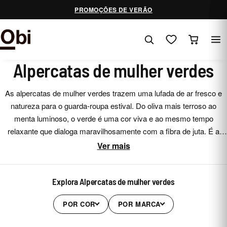
Saltar
PROMOÇÕES DE VERÃO
para
o
conteúdo
Alpercatas de mulher verdes
As alpercatas de mulher verdes trazem uma lufada de ar fresco e
natureza para o guarda-roupa estival. Do oliva mais terroso ao
menta luminoso, o verde é uma cor viva e ao mesmo tempo
relaxante que dialoga maravilhosamente com a fibra de juta. É a
escolha perfeita para quem quer sair do neutro sem cair no
Ver mais
estridente. Na Zapatos Obi selecionamos alpercatas verdes em
diferentes tons para que acrescente um toque de cor com critério.
Explora Alpercatas de mulher verdes
POR COR
POR MARCA